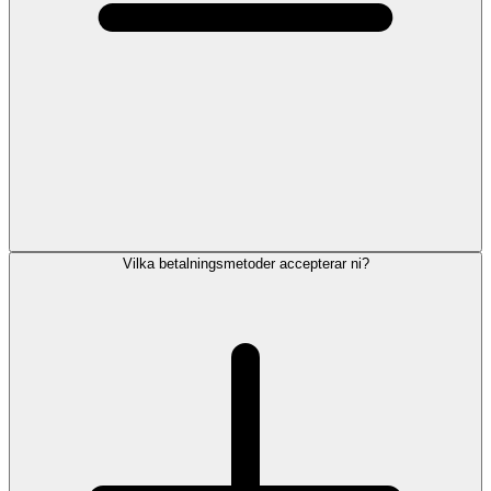
Vilka betalningsmetoder accepterar ni?