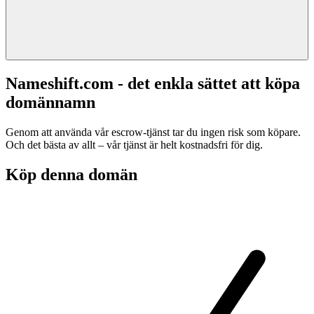
Nameshift.com - det enkla sättet att köpa
domännamn
Genom att använda vår escrow-tjänst tar du ingen risk som köpare.
Och det bästa av allt – vår tjänst är helt kostnadsfri för dig.
Köp denna domän