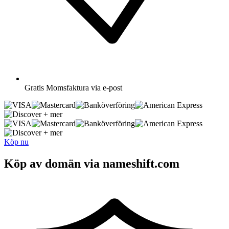
Gratis
Momsfaktura via e-post
+ mer
+ mer
Köp nu
Köp av domän via nameshift.com