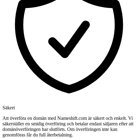
Säkert
Att överföra en domän med Nameshift.com är säkert och enkelt. Vi
säkerställer en smidig överföring och betalar endast säljaren efter att
domänöverföringen har slutförts. Om överföringen inte kan
genomföras får du full återbetalning.