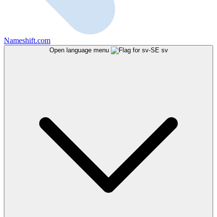
Nameshift.com
Open language menu
sv