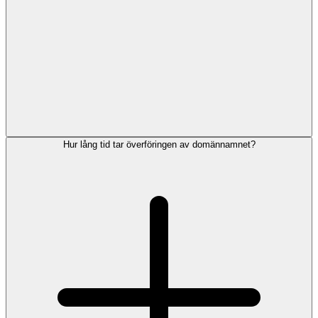
Hur lång tid tar överföringen av domännamnet?